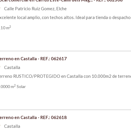
Calle Patricio Ruiz Gomez, Elche
om
xcelente local amplio, con techos altos. Ideal para tienda o despacho, 
2
110 m
erreno en Castalla - REF.: 062617
Castalla
om
erreno RUSTICO/PROTEGIDO en Castalla con 10.000m2 de terreno, au
2
10000 m
Solar
erreno en Castalla - REF.: 062618
Castalla
om