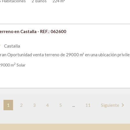
6
Habitaciones
2
Baños
224 m
erreno en Castalla - REF.: 062600
Castalla
om
ran Oportunidad venta terreno de 29000 m² en una ubicación privilegi
2
29000 m
Solar
chevron_right
1
2
3
4
5
...
11
Siguiente