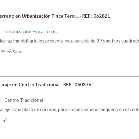
erreno en Urbanización Finca Terol... - REF.: 062821
Urbanización Finca Terol...
om
lcaraz Inmobiliaria les presenta esta parcela de 895 metros cuadrados
2
895 m
Solar
araje en Centro Tradicional - REF.: 060376
Centro Tradicional
om
araje zona plaza de correos, para coche mediano-pequeño en el centro
2
9 m