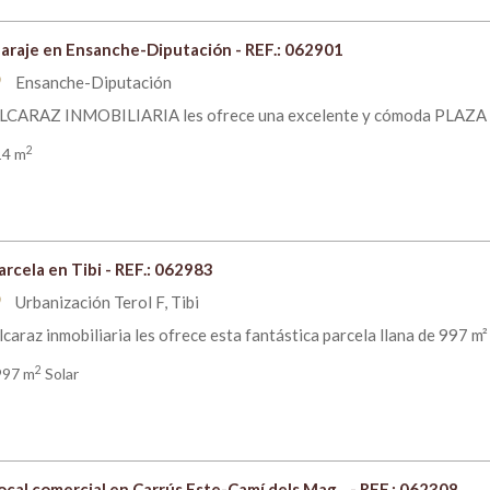
araje en Ensanche-Diputación - REF.: 062901
Ensanche-Diputación
om
LCARAZ INMOBILIARIA les ofrece una excelente y cómoda PLAZA DE
2
14 m
arcela en Tibi - REF.: 062983
Urbanización Terol F, Tibi
om
lcaraz inmobiliaria les ofrece esta fantástica parcela llana de 997 m² 
2
997 m
Solar
ocal comercial en Carrús Este-Camí dels Mag... - REF.: 062308