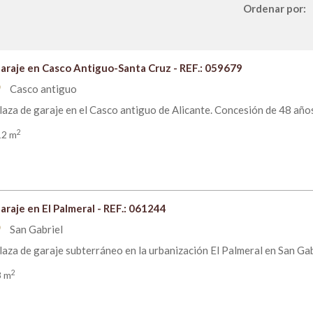
Ordenar por:
araje en Casco Antiguo-Santa Cruz - REF.: 059679
Casco antiguo
om
laza de garaje en el Casco antiguo de Alicante. Concesión de 48 años.
2
12 m
araje en El Palmeral - REF.: 061244
San Gabriel
om
laza de garaje subterráneo en la urbanización El Palmeral en San Gabr
2
8 m