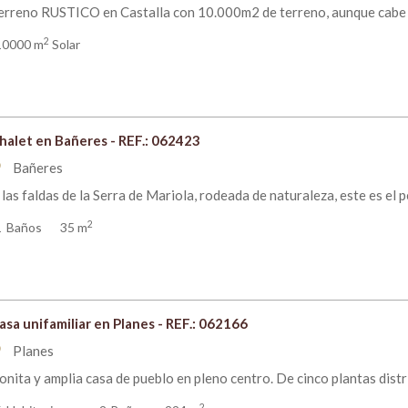
erreno RUSTICO en Castalla con 10.000m2 de terreno, aunque cabe la 
2
10000 m
Solar
halet en Bañeres - REF.: 062423
Bañeres
om
 las faldas de la Serra de Mariola, rodeada de naturaleza, este es el p
2
1
Baños
35 m
asa unifamiliar en Planes - REF.: 062166
Planes
om
onita y amplia casa de pueblo en pleno centro. De cinco plantas distr
2